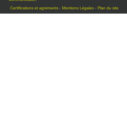
Certifications et agréments
-
Mentions Légales
-
Plan du site